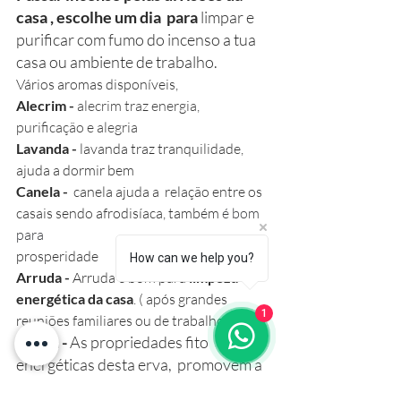
casa , escolhe um dia  para 
limpar e 
purificar com fumo do incenso a tua 
casa ou ambiente de trabalho. 
Vários aromas disponíveis, 
Alecrim - 
alecrim traz energia, 
purificação e alegria 
Lavanda - 
lavanda traz tranquilidade, 
ajuda a dormir bem 
Canela - 
 canela ajuda a  relação entre os 
casais sendo afrodisíaca, também 
é bom 
para 
prosperidade 
How can we help you?
Arruda - 
Arruda é bom para 
limpeza 
energética da casa
. ( após grandes 
1
reuniões familiares ou de trabalho )
Sálvia -
 As propriedades fito 
energéticas desta erva,  promovem a  
purificação dos espaços, eliminando  