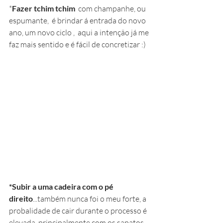
*
Fazer tchim tchim
  com champanhe, ou 
espumante,  é brindar á entrada do novo 
ano, um novo ciclo ,  aqui a intenção já me 
faz mais sentido e é fácil de concretizar :) 
*Subir a uma cadeira com o pé 
direito
...também nunca foi o meu forte, a 
probalidade de cair durante o processo é 
elevada, principalmente com os sapatos 