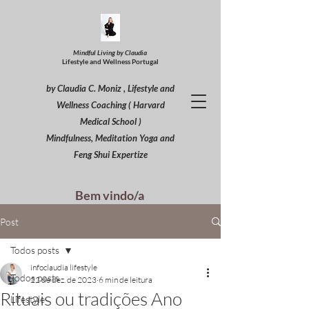
Mindful Living by Claudia
Lifestyle and Wellness Portugal
by Claudia C. Moniz , Lifestyle and
Wellness Coaching ( Harvard
Medical School )
Mindfulness, Meditation Yoga and
Feng Shui Expertize
Bem vindo/a
Post
Todos posts
infoclaudia lifestyle
Todos posts
22 de dez. de 2023
6 min de leitura
Rituais ou tradições Ano
Lifestyle