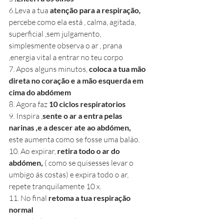
6.Leva a tua 
atenção para a respiração,
percebe como ela está , calma, agitada, 
superficial ,sem julgamento, 
simplesmente observa o ar , prana 
,energia vital a entrar no teu corpo 
7. Apos alguns minutos, 
coloca a tua mão 
direta no coração e a mão esquerda em 
cima do abdómem 
8. Agora faz
 10 ciclos respiratorios
9. Inspira ,
sente o ar a entra pelas 
narinas ,e a descer ate ao abdómen,
este aumenta como se fosse uma balão.
10. Ao expirar, 
retira todo o ar do 
abdómen, 
( como se quisesses levar o 
umbigo ás costas) e expira todo o ar, 
repete tranquilamente 10 x.
11. No final 
retoma a tua respiração 
normal