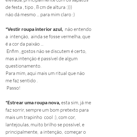
de festa , tipo , 8 cm de altura :)))
não dá mesmo ... para mim claro :)
*Vestir roupa interior azul,
  não entendo 
a  intenção,  ainda se fosse vermelha, que 
é a cor da paixão ...
 Enfim , gostos não se discutem é certo, 
mas a intenção é passível de algum 
questionamento.
Para mim, aqui mais um ritual que não 
me faz sentido .
 Passo!  
*Estrear uma roupa nova,
 esta sim, já me 
faz sorrir, sempre um bom pretexto para 
mais um trapinho  cool :), com cor, 
lantejoulas, muito brilho se possível, e 
principalmente,  a intenção,  começar o 