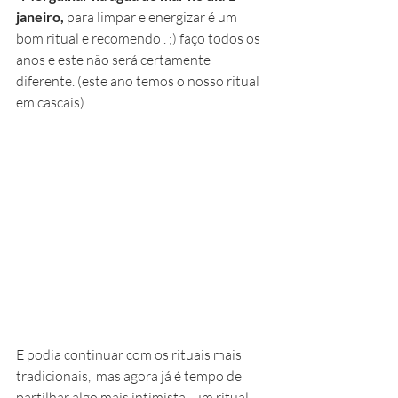
janeiro, 
para limpar e energizar é um 
bom ritual e recomendo . ;) faço todos os 
anos e este não será certamente 
diferente. (este ano temos o nosso ritual 
em cascais)
E podia continuar com os rituais mais 
tradicionais,  mas agora já é tempo de 
partilhar algo mais intimista,  um ritual 