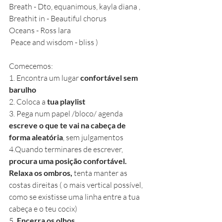
Breath - Dto, equanimous, kayla diana , 
Breathit in - Beautiful chorus 
Oceans - Ross lara 
 Peace and wisdom - bliss )
Comecemos:
1. Encontra um lugar 
confortável sem 
barulho
2. Coloca a 
tua playlist
3. Pega num papel /bloco/ agenda 
escreve o que te vai na cabeça de 
forma aleatória
, sem julgamentos
4.Quando terminares de escrever,
procura uma posição confortável.
Relaxa os ombros, 
tenta manter as 
costas direitas ( o mais vertical possível, 
como se existisse uma linha entre a tua 
cabeça e o teu cocix)
5 
.Encerra os olhos 