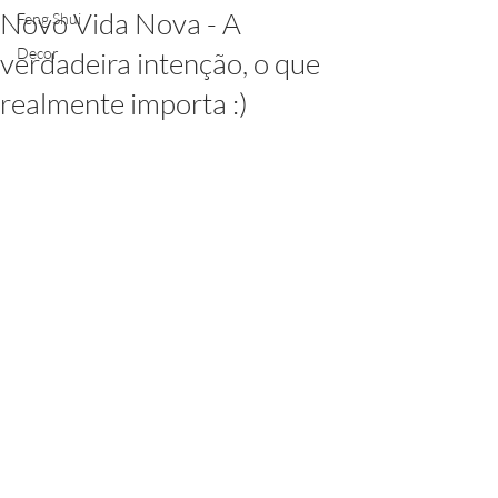
Novo Vida Nova - A
Feng Shui
Decor
verdadeira intenção, o que
realmente importa :)