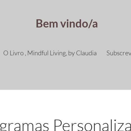
Bem vindo/a
O Livro , Mindful Living, by Claudia
Subscre
gramas Personaliz