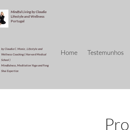
Mindful Living by Claudia
Lifestyle and Wellness
Portugal
by Claudia C. Moniz , Lifestyle and
Home
Testemunhos
Wellness Coaching ( Harvard Medical
School )
Mindfulness, Meditation Yoga and Feng
Shui Expertize
Pro