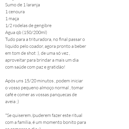
Sumo de 1 laranja
1 cenoura 
1 maça 
1/2 rodelas de gengibre 
Agua qb (150/200ml) 
Tudo para a trituradora, no final passar o 
liquido pelo coador, agora pronto a beber 
em tom de shot :), de uma só vez , 
aproveitar para brindar a mais um dia 
com saúde com paz e gratidão! 
Após uns 15/20 minutos , podem iniciar 
o vosso pequeno almoço normal , tomar  
café e comer as vossas panquecas de 
aveia ;) 
*Se quiserem /puderem fazer este ritual 
com a família, é um momento bonito para 