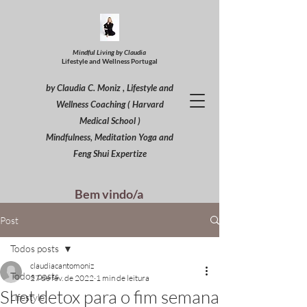
Mindful Living by Claudia
Lifestyle and Wellness Portugal
by Claudia C. Moniz , Lifestyle and
Wellness Coaching ( Harvard
Medical School )
Mindfulness, Meditation Yoga and
Feng Shui Expertize
Bem vindo/a
Post
Todos posts
claudiacantomoniz
Todos posts
27 de fev. de 2022
1 min de leitura
Shot detox para o fim semana
Lifestyle