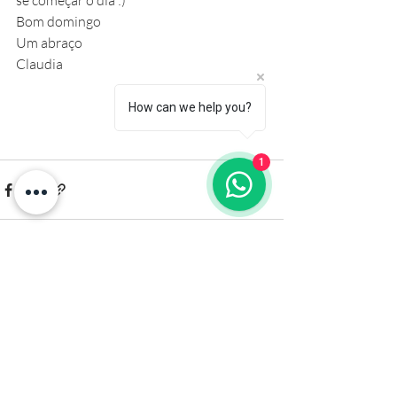
se começar o dia :) 
Bom domingo 
Um abraço 
Claudia 
How can we help you?
1
Posts recentes
Ver tudo