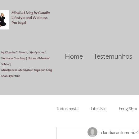
Mindful Living by Claudia
Lifestyle and Wellness
Portugal
by Claudia C. Moniz , Lifestyle and
Home
Testemunhos
Wellness Coaching ( Harvard Medical
School )
Mindfulness, Meditation Yoga and Feng
Shui Expertize
Todos posts
Lifestyle
Feng Shui
claudiacantomoniz