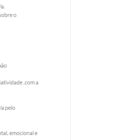
/a.
sobre o 
mão
atividade ,com a 
/a pelo 
ntal, emocional e 