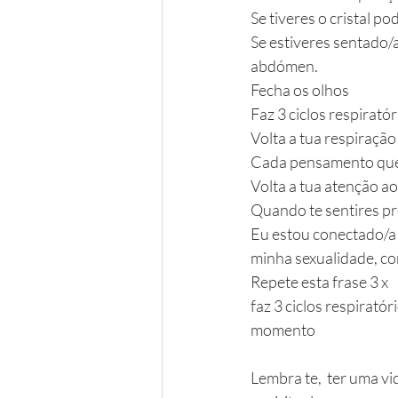
Se tiveres o cristal p
Se estiveres sentado/
abdómen.
Fecha os olhos 
Faz 3 ciclos respiratór
Volta a tua respiração  
Cada pensamento que s
Volta a tua atenção a
Quando te sentires pr
Eu estou conectado/a
minha sexualidade, com
Repete esta frase 3 x
faz 3 ciclos respirató
momento 
Lembra te,  ter uma vi