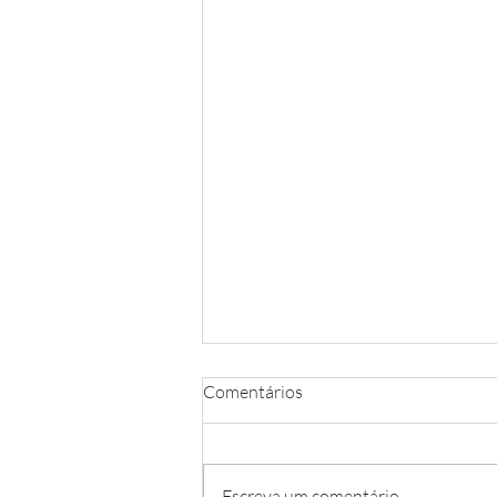
Yoga Sunrise junto ao mar —
Comentários
Evento Wellness (8 de agosto,
08:00)
Uma prática de yoga ao nascer do
sol, junto ao mar em Cascais.
Escreva um comentário