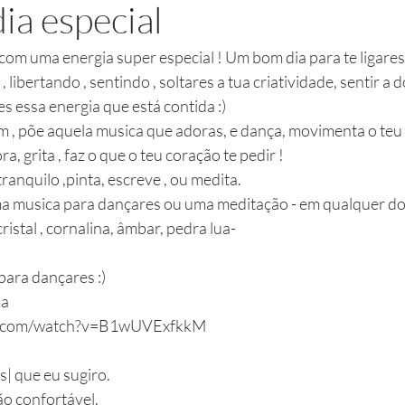
ia especial
com uma energia super especial ! Um bom dia para te ligares
libertando , sentindo , soltares a tua criatividade, sentir a 
es essa energia que está contida :) 
m , põe aquela musica que adoras, e dança, movimenta o teu 
ora, grita , faz o que o teu coração te pedir !  
ranquilo ,pinta, escreve , ou medita. 
uma musica para dançares ou uma meditação - em qualquer do
tal , cornalina, âmbar, pedra lua- 
ara dançares :) 
ma
e.com/watch?v=B1wUVExfkkM
| que eu sugiro.
o confortável.