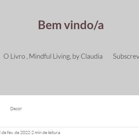
Bem vindo/a
O Livro , Mindful Living, by Claudia
Subscre
Decor
2 de fev. de 2022
2 min de leitura