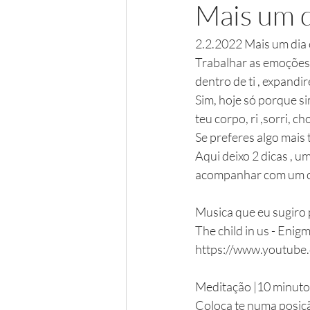
Mais um d
2.2.2022 Mais um dia 
Trabalhar as emoções , 
dentro de ti , expandir
Sim, hoje só porque si
teu corpo, ri ,sorri, ch
Se preferes algo mais t
Aqui deixo 2 dicas , 
acompanhar com um cris
Musica que eu sugiro p
The child in us - Enig
https://www.youtub
Meditação |10 minutos
Coloca te numa posiçã