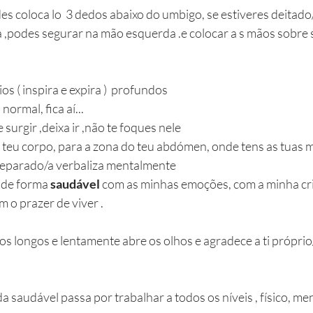
odes coloca lo  3 dedos abaixo do umbigo, se estiveres deitado
a ,podes segurar na mão esquerda .e colocar a s mãos sobre 
ios ( inspira e expira )  profundos 
normal, fica aí... 
urgir ,deixa ir ,não te foques nele
o teu corpo, para a zona do teu abdómen, onde tens as tuas 
eparado/a verbaliza mentalmente  
 de forma
 saudável
 com as minhas emoções, com a minha cri
 o prazer de viver .
rios longos e lentamente abre os olhos e agradece a ti próprio
da saudável passa por trabalhar a todos os níveis , físico, me