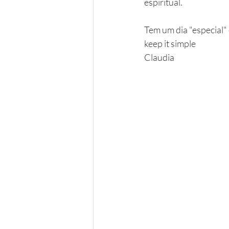
espiritual. 
Tem um dia "especial
keep it simple
Claudia 