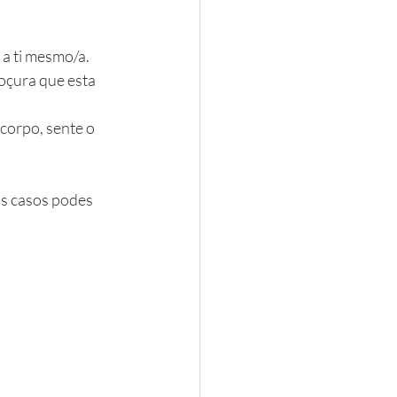
 a ti mesmo/a.
doçura que esta 
corpo, sente o 
s casos podes 