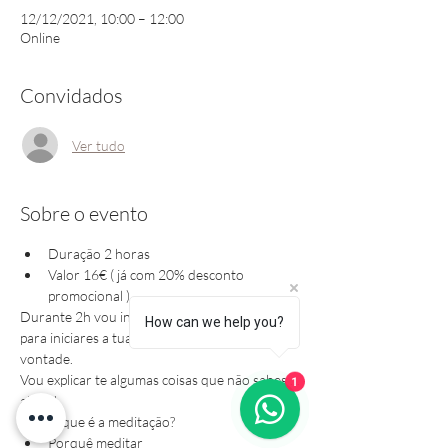
12/12/2021, 10:00 – 12:00
Online
Convidados
Ver tudo
Sobre o evento
Duração 2 horas
Valor 16€ ( já com 20% desconto 
promocional )
Durante 2h vou indicar-te a melhor forma 
How can we help you?
para iniciares a tua pratica de meditação, com 
vontade.
1
Vou explicar te algumas coisas que não sabes …
ainda!
O que é a meditação?
Porquê meditar