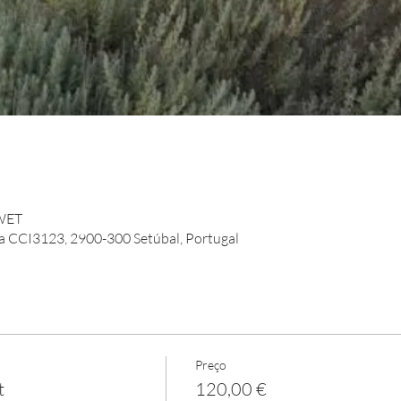
 WET
oa CCI3123, 2900-300 Setúbal, Portugal
Preço
t
120,00 €