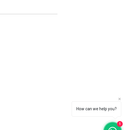
o
How can we help you?
1