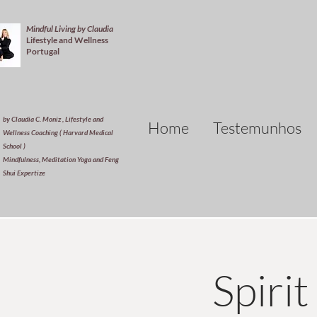
Mindful Living by Claudia
Lifestyle and Wellness
Portugal
by Claudia C. Moniz , Lifestyle and
Home
Testemunhos
Wellness Coaching ( Harvard Medical
School )
Mindfulness, Meditation Yoga and Feng
Shui Expertize
Spiri