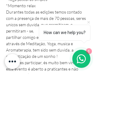
*Momento relax 
Durantes todas as edições temos contado 
com a presença de mais de 70 pessoas, seres 
unicos sem duvida, que permitiram, e 
permitiram - se,

How can we help you?
partilhar comigo esta energia do Coração, 
através de Meditação, Yoga, musica e 
Aromaterapia, tem sido sem duvida, a 
1
concretização de um sonho ! 
Se queres participar, és muito bem vindo/a, 
este evento é aberto a praticantes e não 
praticantes :) 

(não…
Mostrar mais
Compartilhe esse evento