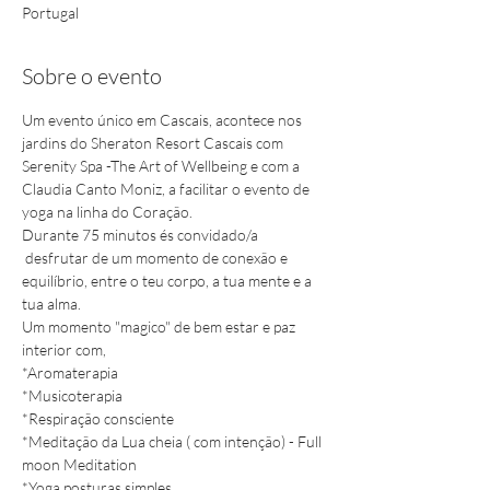
Portugal
Sobre o evento
Um evento único em Cascais, acontece nos 
jardins do Sheraton Resort Cascais com 
Serenity Spa -The Art of Wellbeing e com a 
Claudia Canto Moniz, a facilitar o evento de 
yoga na linha do Coração. 
Durante 75 minutos és convidado/a 
 desfrutar de um momento de conexão e 
equilíbrio, entre o teu corpo, a tua mente e a 
tua alma.
Um momento "magico" de bem estar e paz 
interior com,
*Aromaterapia 

*Musicoterapia 

*Respiração consciente

*Meditação da Lua cheia ( com intenção) - Full 
moon Meditation

*Yoga posturas simples
