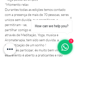
*Momento relax 
Durantes todas as edições temos contado 
com a presença de mais de 70 pessoas, seres 
unicos sem duvida, que permitiram, e 
permitiram - se,

How can we help you?
partilhar comigo esta energia do Coração, 
através de Meditação, Yoga, musica e 
Aromaterapia, tem sido sem duvida, a 
1
concretização de um sonho ! 
Se queres participar, és muito bem vindo/a, 
este evento é aberto a praticantes e não 
praticantes :) 

(não…
Mostrar mais
Compartilhe esse evento