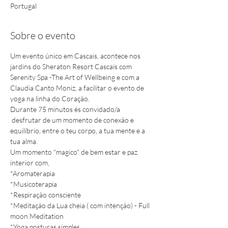
Portugal
Sobre o evento
Um evento único em Cascais, acontece nos 
jardins do Sheraton Resort Cascais com 
Serenity Spa -The Art of Wellbeing e com a 
Claudia Canto Moniz, a facilitar o evento de 
yoga na linha do Coração. 
Durante 75 minutos és convidado/a 
 desfrutar de um momento de conexão e 
equilíbrio, entre o teu corpo, a tua mente e a 
tua alma.
Um momento "magico" de bem estar e paz 
interior com,
*Aromaterapia 

*Musicoterapia 

*Respiração consciente

*Meditação da Lua cheia ( com intenção) - Full 
moon Meditation

*Yoga posturas simples
