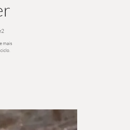
er
e2
 e mais
ciclo.