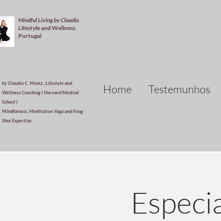
Mindful Living by Claudia
Lifestyle and Wellness
Portugal
by Claudia C. Moniz , Lifestyle and
Home
Testemunhos
Wellness Coaching ( Harvard Medical
School )
Mindfulness, Meditation Yoga and Feng
Shui Expertize
Especi