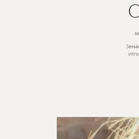
O
s
Sessão
intro