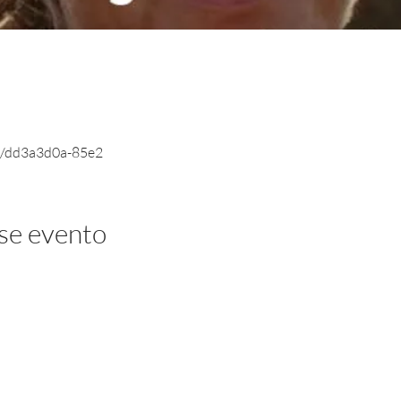
ve/dd3a3d0a-85e2
se evento