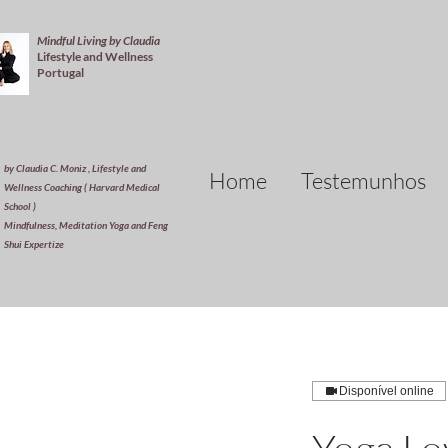
Mindful Living by Claudia
Lifestyle and Wellness
Portugal
by Claudia C. Moniz , Lifestyle and
Home
Testemunhos
Wellness Coaching ( Harvard Medical
School )
Mindfulness, Meditation Yoga and Feng
Shui Expertize
Disponível online