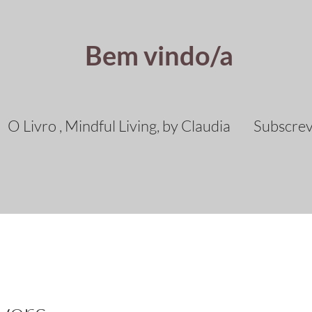
Bem vindo/a
O Livro , Mindful Living, by Claudia
Subscre