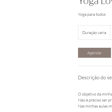
Yoga Lo
Yoga para todos
Duração varia
D
u
r
a
Agendar
ç
ã
o
v
Descrição do se
a
r
i
O objetivo da minha
a
Não é preciso ser pr
Nas minhas aulas imp