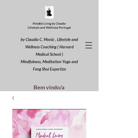
Mindful Living by Claudia
Lifestyle and Wellness Portugal
by Claudia C. Moniz , Lifestyle and
Wellness Coaching ( Harvard
Medical School )
Mindfulness, Meditation Yoga and
Feng Shui Expertize
Bem vindo/a