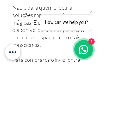
Não é para quem procura
soluções rápidas ou fórmulas
mágicas. É para quem está
How can we help you?
disponível para olhar para si… e
para o seu espaço… com mais
1
consciência.
Para comprares o livro, entra
em contacto comigo pelo meu
whatsapp _ 918686808 ou para
o meu email,
infoclaudialifestyle@gmail.com
ou nos sites da Bertrand, Fnac,
e Wook