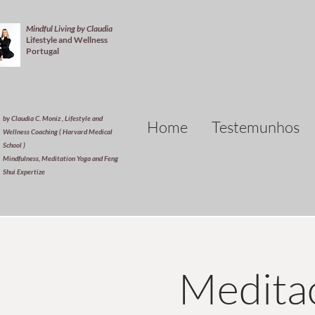
Mindful Living by Claudia
Lifestyle and Wellness
Portugal
by Claudia C. Moniz , Lifestyle and
Home
Testemunhos
Wellness Coaching ( Harvard Medical
School )
Mindfulness, Meditation Yoga and Feng
Shui Expertize
Meditaç