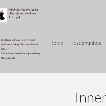
Mindful Living by Claudia
Lifestyle and Wellness
Portugal
by Claudia C. Moniz , Lifestyle and
Home
Testemunhos
Wellness Coaching ( Harvard Medical
School )
Mindfulness, Meditation Yoga and Feng
Shui Expertize
Inner