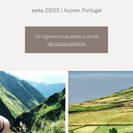
sexta, 03/03
  |  
Açores, Portugal
Os ingressos não estão à venda
Ver outros eventos