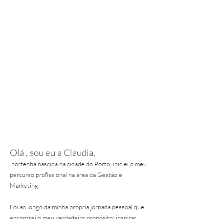
Olá , sou eu a Claudia,
nortenha nascida na cidade do Porto, iniciei o meu
percurso profissional na área da Gestão e
Marketing.
Foi ao longo da minha própria jornada pessoal que
encontrei o meu verdadeiro propósito: inspirar