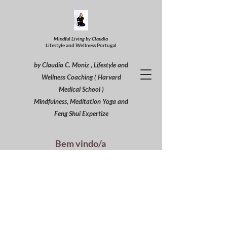
Mindful Living by Claudia
Lifestyle and Wellness Portugal
by Claudia C. Moniz , Lifestyle and
Wellness Coaching ( Harvard
Medical School )
Mindfulness, Meditation Yoga and
Feng Shui Expertize
Bem vindo/a
Foque a sua a atenção no que quere
conquistar.
O seu bem estar e paz interior são a sua