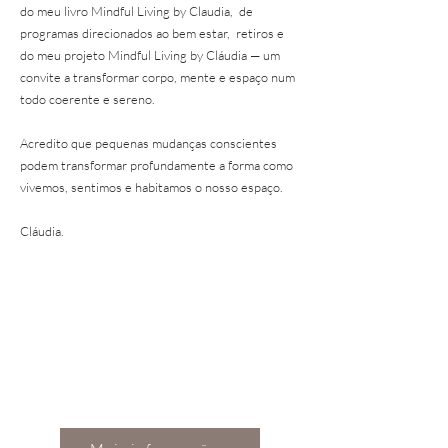
do meu livro Mindful Living by Claudia, de
programas direcionados ao bem estar, retiros e
do meu projeto Mindful Living by Cláudia — um
convite a transformar corpo, mente e espaço num
todo coerente e sereno.
Acredito que pequenas mudanças conscientes
podem transformar profundamente a forma como
vivemos, sentimos e habitamos o nosso espaço.
Cláudia.