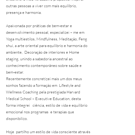
outras pessoas a viver com mais equilíbrio,
presença e harmonia.
Apaixonada por práticas de bem-estar e
desenvolvimento pessoal, especializei – me em
Yoga multiestilos, Mindfulness, Meditação, Feng
shui, a arte oriental para equilibrio e harmonia do
ambiente, Decoração de interiores e Home
staging, unindo a sabedoria ancestral ao
conhecimento contemporâneo sobre saúde e
bem-estar.
Recentemente concretizei mais um dos meus
sonhos fazendo a formação em Lifestyle and
Wellness Coaching pela prestigiada Harvard
Medical School – Executive Education, desta
forma integrei ciência, estilo de vida e equilíbrio
emocional nos programas e terapias que
disponibilizo.
Hoje partilho um estilo de vida consciente através