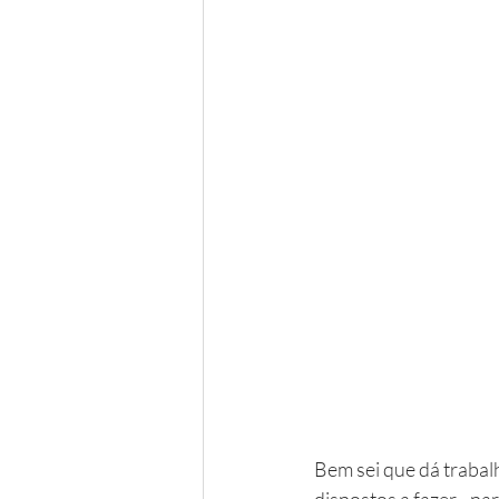
Bem sei que dá trabalh
dispostos a fazer - par