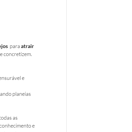
jos 
 para 
atrair 
e concretizem. 
ensurável e 
ando planeias 
todas as 
reconhecimento e 