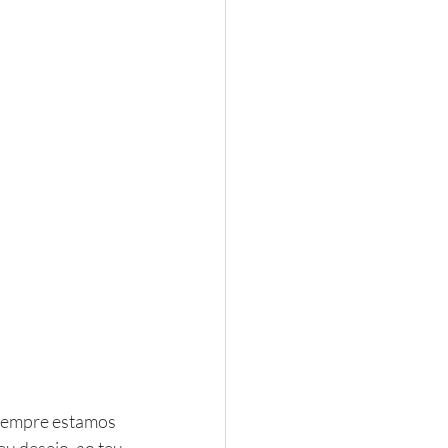
 sempre estamos 
teu desejo, ao teu 