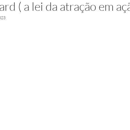
rd ( a lei da atração em aç
023