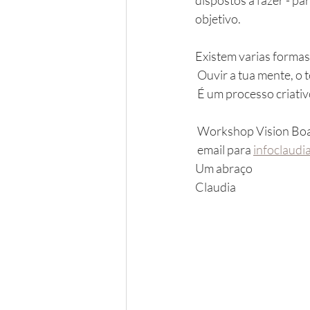
objetivo. 
Existem varias formas 
 Ouvir a tua mente, o t
 É um processo criativ
 Workshop Vision Bo
 email para 
infoclaudi
Um abraço 
Claudia 