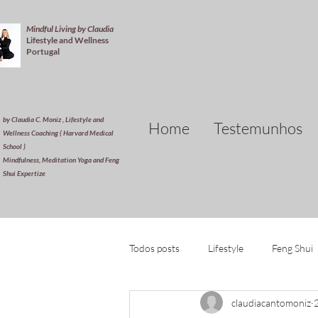
Mindful Living by Claudia
Lifestyle and Wellness
Portugal
by Claudia C. Moniz , Lifestyle and
Home
Testemunhos
Wellness Coaching ( Harvard Medical
School )
Mindfulness, Meditation Yoga and Feng
Shui Expertize
Todos posts
Lifestyle
Feng Shui
claudiacantomoniz