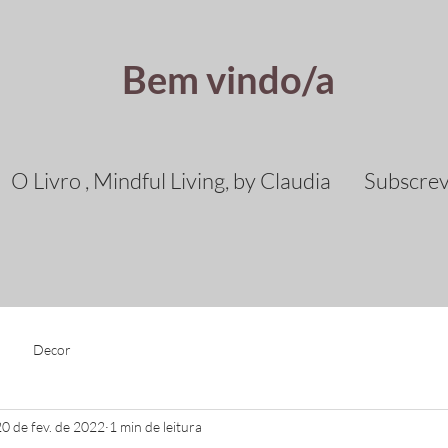
Bem vindo/a
O Livro , Mindful Living, by Claudia
Subscre
Decor
20 de fev. de 2022
1 min de leitura