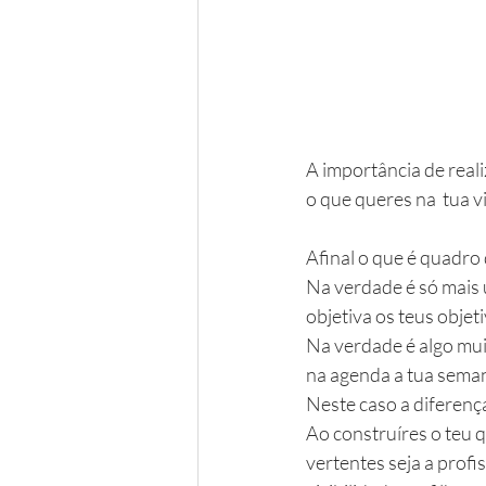
A importância de reali
o que queres na  tua vi
Afinal o que é quadro 
Na verdade é só mais 
objetiva os teus objet
Na verdade é algo mui
na agenda a tua sema
Neste caso a diferenç
Ao construíres o teu 
vertentes seja a profi