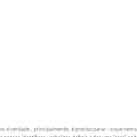
o, é verdade ,  principalmente,  é preciso parar - o que nem
a pensar, identificar, verbalizar, definir, e dar uma "cara" ao 