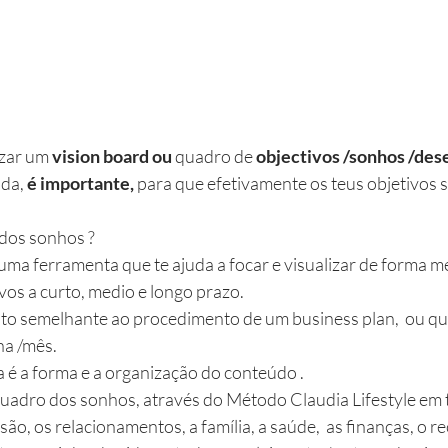
zar um 
vision board ou 
quadro de 
objectivos /sonhos /dese
da, 
é importante,
 para que efetivamente os teus objetivos s
dos sonhos ? 
uma ferramenta que te ajuda a focar e visualizar de forma m
ivos a curto, medio e longo prazo. 
to semelhante ao procedimento de um business plan,  ou qu
na /mês.
a é a forma e a organização do conteúdo .
quadro dos sonhos, através do Método Claudia Lifestyle em 
ssão, os relacionamentos, a família, a saúde,  as finanças, o 