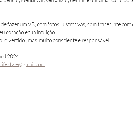
de fazer um VB, com fotos ilustrativas, com frases, até com 
eu coração e tua intuição . 
o, divertido , mas  muito consciente e responsável. 
ard 2024 
alifestyle@gmail.com