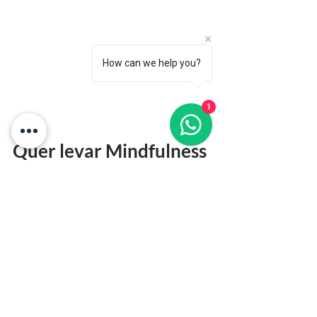
How can we help you?
1
Quer levar Mindfulness 
para a sua Empresa?
Programa de Mindfulness 
Corporativo
 — desenhado para equipas 
e líderes que querem desenvolver foco, 
equilíbrio emocional e uma presença 
mais plena no trabalho.
com varias opções ;
1) Experiencia 5 sessões Mindfulness
2 ) Sessões semanais ou mensais de 