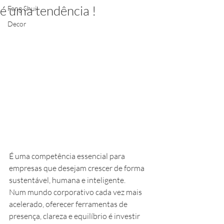
é uma tendência !
Feng Shui
Decor
É uma competência essencial para 
empresas que desejam crescer de forma 
sustentável, humana e inteligente.
Num mundo corporativo cada vez mais 
acelerado, oferecer ferramentas de 
presença, clareza e equilíbrio é investir 