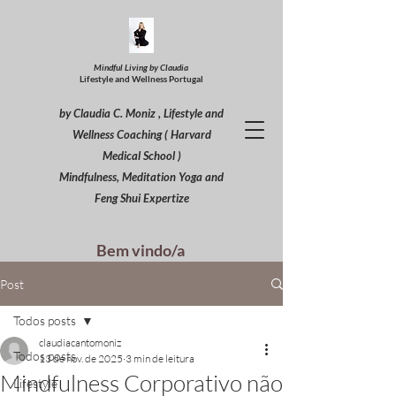
Mindful Living by Claudia
Lifestyle and Wellness Portugal
by Claudia C. Moniz , Lifestyle and
Wellness Coaching ( Harvard
Medical School )
Mindfulness, Meditation Yoga and
Feng Shui Expertize
Bem vindo/a
Post
Todos posts
claudiacantomoniz
Todos posts
13 de nov. de 2025
3 min de leitura
Mindfulness Corporativo não
Lifestyle